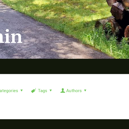
in
ategories
Tags
Authors