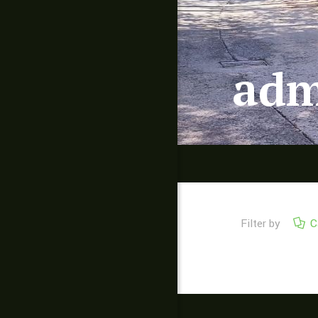
adm
Filter by
C