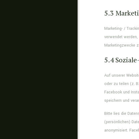
5.3 Market
Marketing- / Track
verwendet werden, 
Marketingzwecke zu
5.4 Sozial
Auf unserer Websit
oder zu teilen (z. 
Facebook und Insta
speichern und verar
Bitte lies die Date
(persönlichen) Dat
anonymisiert. Face