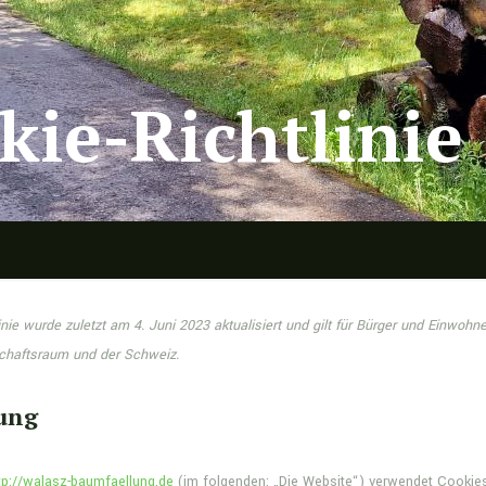
kie-Richtlinie
inie wurde zuletzt am 4. Juni 2023 aktualisiert und gilt für Bürger und Einwoh
chaftsraum und der Schweiz.
rung
tp://walasz-baumfaellung.de
(im folgenden: „Die Website“) verwendet Cookies