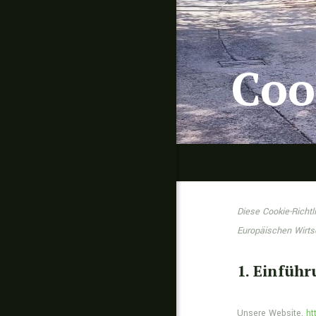
Coo
Diese Cookie-Richtl
Europäischen Wirts
1. Einfüh
Unsere Website,
ht