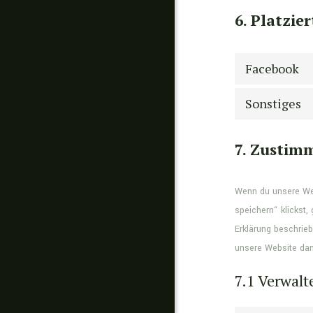
6. Platzie
Facebook
Sonstiges
7. Zustim
Wenn du unsere Web
speichern“ klickst,
Erklärung beschrie
unsere Website dann
7.1 Verwal