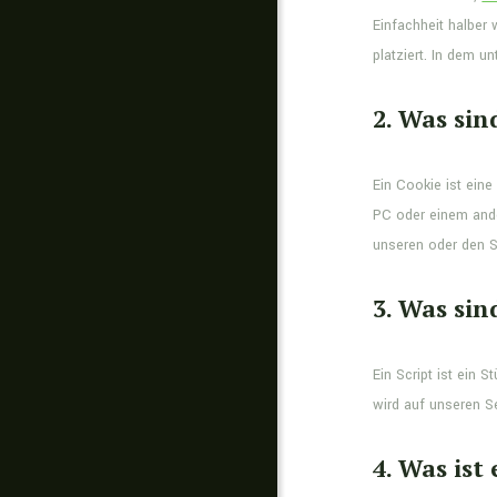
Einfachheit halber
platziert. In dem 
2. Was sin
Ein Cookie ist ein
PC oder einem ande
unseren oder den Se
3. Was sin
Ein Script ist ein 
wird auf unseren S
4. Was ist