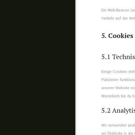
Ein Web-Beacon (auc
Verkehr auf der We
5. Cookies
5.1 Technis
Einige Cookies stel
Platzieren funktio
unserer Website ni
Warenkorb bis du b
5.2 Analyti
Wir verwenden anal
wir Einblicke in di