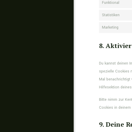
Funktional
Statistiken
Marketing
8. Aktivi
Du kannst deinen I
spezielle Cookies n
Mal benachrichtigt 
Hilfesektion deine
Bitte nimm zur Kent
Cookies in deinem 
9. Deine R