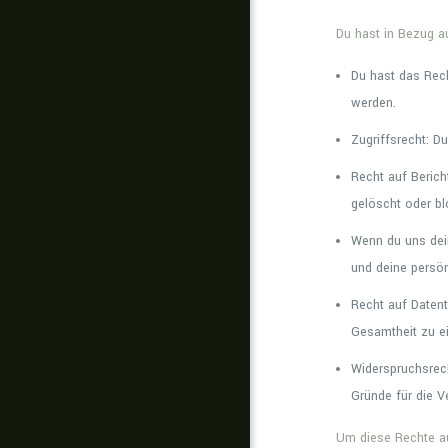
Du hast in Bezug a
Du hast das Rec
werden.
Zugriffsrecht: D
Recht auf Berich
gelöscht oder b
Wenn du uns dein
und deine persö
Recht auf Datent
Gesamtheit zu ei
Widerspruchsrech
Gründe für die V
Um diese Rechte au