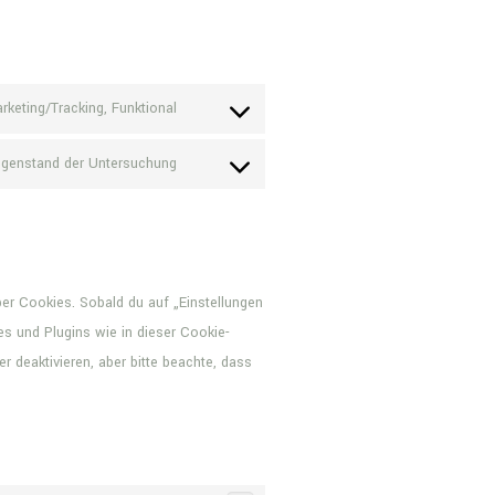
rketing/Tracking, Funktional
Consent
to
genstand der Untersuchung
Consent
service
to
facebook
service
sonstiges
ber Cookies. Sobald du auf „Einstellungen
es und Plugins wie in dieser Cookie-
deaktivieren, aber bitte beachte, dass