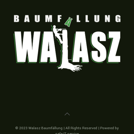
© 2023 Walasz Baumfällung | All Rights Reserved | Powered by
safe IT service