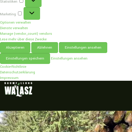
Statistiken
Marketing
Marketing
Optionen verwalten
Dienste verwalten
Manage {vendor_count} vendors
Lese mehr über diese Zwecke
Akzeptieren
Ablehnen
Einstellungen ansehen
Einstellungen speichern
Einstellungen ansehen
Cookie-Richtlinie
Datenschutzerklärung
Impressum